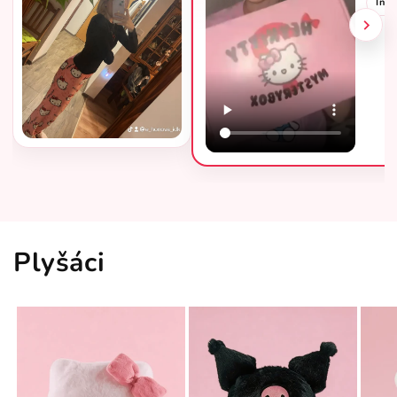
Ins
Plyšáci