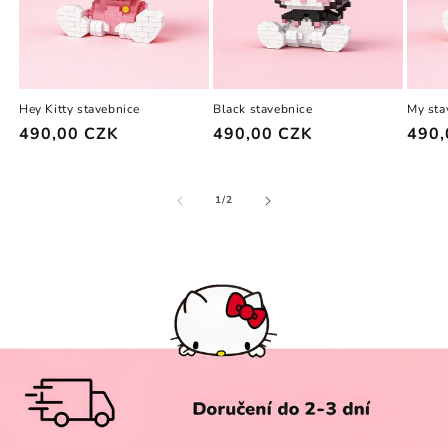
Hey Kitty stavebnice
Black stavebnice
My sta
Běžná
490,00 CZK
Běžná
490,00 CZK
Běžn
490,
cena
cena
cena
z
1
/
2