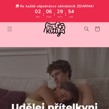
Přejít k
Sleva na první nákup💸
🎁 Ke každé objednávce náhrdelník ZDARMA!
obsahu
02
06
29
53
:
:
:
dní
hod
min
sek
Košík