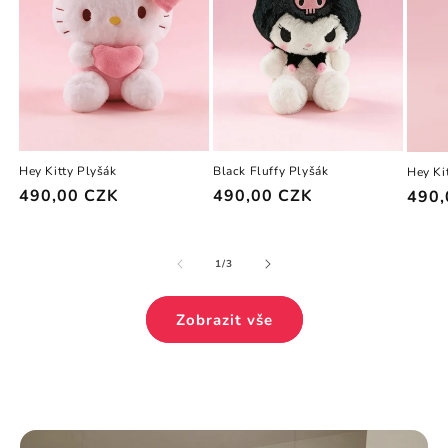
Hey Kitty Plyšák
Black Fluffy Plyšák
Hey Ki
Běžná
490,00 CZK
Běžná
490,00 CZK
Běžn
490,
cena
cena
cena
z
1
/
3
Zobrazit vše