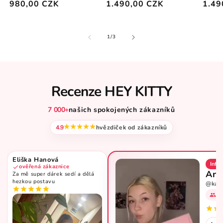
Běžná
980,00 CZK
Běžná
1.490,00 CZK
Běžn
1.49
cena
cena
cena
z
1
/
3
Recenze HEY KITTY
7 000
+
našich spokojených zákazníků
4.9
hvězdiček od zákazníků
Eliška Hanová
Influ
ověřená zákaznice
Ann
Za mě super dárek sedí a dělá
hezkou postavu
@kav
69