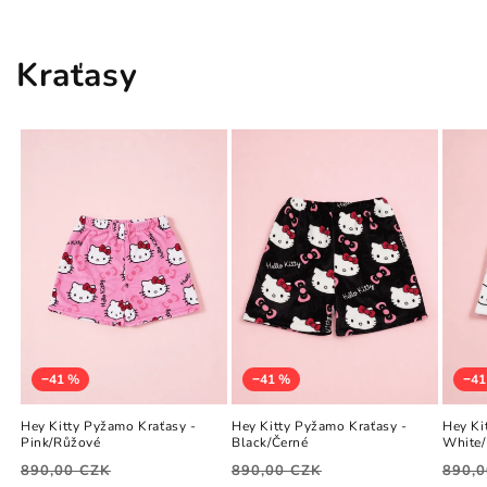
Kraťasy
−41 %
−41 %
−41
Hey Kitty Pyžamo Kraťasy -
Hey Kitty Pyžamo Kraťasy -
Hey Ki
Pink/Růžové
Black/Černé
White/
890,00 CZK
890,00 CZK
890,