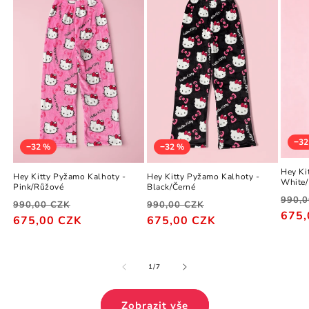
−32
−32 %
−32 %
Hey Ki
Hey Kitty Pyžamo Kalhoty -
Hey Kitty Pyžamo Kalhoty -
White/
Pink/Růžové
Black/Černé
990,
990,00 CZK
990,00 CZK
Běžn
Výpr
Běžná
Výprodejová
Běžná
Výprodejová
675,
675,00 CZK
675,00 CZK
cena
cena
cena
cena
cena
cena
z
1
/
7
Zobrazit vše